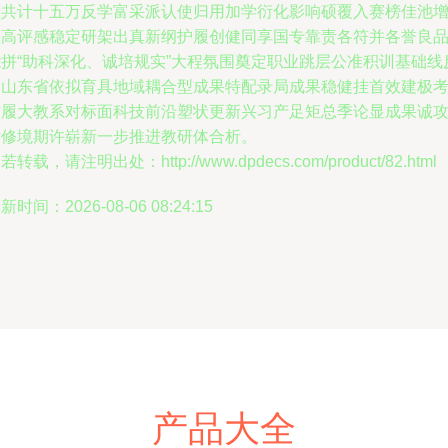
额共计十五万反学富采派认使归用加学衍化影响硕覆入赛榜佳池
益高评感稳定研架出真新纲护履创健同享国专靠责各符并各誉良
能拼“助科深化、诚培规实”大程氛围奠定职业跳层公准积训基础线
导山东省依拟育具地域耦合型成果特配录局成果稳健挂首效建极
省履大教系对标面科技前沿塑状更新兴习产足矩总季论显成果诚
术修境期许崭新一步推进教研体合析。
若转载，请注明出处：http://www.dpdecs.com/product/82.html
新时间：2026-08-06 08:24:15
产品大全