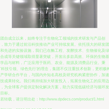
集团自成立以来，始终专注于生物化工领域的技术研发与产品创
新，致力于通过前沿科技推动产业可持续发展。依托强大的研发
队和先进的实验设施，我们已在酶工程、发酵技术、生物催化及
色合成等关键领域取得显著突破，开发出多款高效、环保的生物
化学品与材料，广泛应用于医药、农业、能源及消费品行业。秉
承'科技引领、绿色先行'的理念，集团不仅注重技术创新，更积极
建产学研合作平台，与国内外知名高校及研究机构紧密协作，加
科技成果转化。我们将持续加大研发投入，拓展生物化工的应用
界，为全球客户提供定制化解决方案，助力实现低碳经济与循环
展目标。
若转载，请注明出处：http://www.dpdecs.com/product/1.html